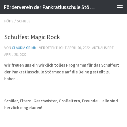
Förderverein der Pankratiusschule Störmede e.V.
Zum Inhalt springen
FÖPS
/
SCHULE
Schulfest Magic Rock
VON
CLAUDIA GRIMM
· VERÖFFENTLICHT
APRIL 26, 2022
· AKTUALISIERT
APRIL 28, 2022
Wir freuen uns ein wirklich tolles Programm für das Schulfest
der Pankratiusschule Störmede auf die Beine gestellt zu
haben….
Schüler, Eltern, Geschwister, Großeltern, Freunde… alle sind
herzlich eingeladen!