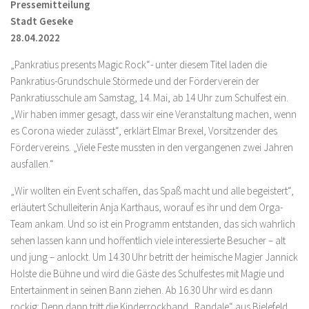
Pressemitteilung
Stadt Geseke
28.04.2022
„Pankratius presents Magic Rock“- unter diesem Titel laden die
Pankratius-Grundschule Störmede und der Förderverein der
Pankratiusschule am Samstag, 14. Mai, ab 14 Uhr zum Schulfest ein.
„Wir haben immer gesagt, dass wir eine Veranstaltung machen, wenn
es Corona wieder zulässt“, erklärt Elmar Brexel, Vorsitzender des
Fördervereins. „Viele Feste mussten in den vergangenen zwei Jahren
ausfallen.“
„Wir wollten ein Event schaffen, das Spaß macht und alle begeistert“,
erläutert Schulleiterin Anja Karthaus, worauf es ihr und dem Orga-
Team ankam. Und so ist ein Programm entstanden, das sich wahrlich
sehen lassen kann und hoffentlich viele interessierte Besucher – alt
und jung – anlockt. Um 14.30 Uhr betritt der heimische Magier Jannick
Holste die Bühne und wird die Gäste des Schulfestes mit Magie und
Entertainment in seinen Bann ziehen. Ab 16.30 Uhr wird es dann
rockig: Denn dann tritt die Kinderrockband „Randale“ aus Bielefeld