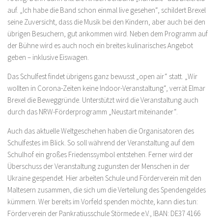
auf. „Ich habe die Band schon einmal live gesehen“, schildert Brexel
seine Zuversicht, dass die Musik bei den Kindern, aber auch bei den
übrigen Besuchern, gut ankommen wird. Neben dem Programm auf
der Bühne wird es auch noch ein breites kulinarisches Angebot
geben – inklusive Eiswagen.
Das Schulfest findet übrigens ganz bewusst „open air“ statt. „Wir
wollten in Corona-Zeiten keine Indoor-Veranstaltung“, verrät Elmar
Brexel die Beweggründe. Unterstützt wird die Veranstaltung auch
durch das NRW-Förderprogramm „Neustart miteinander“.
Auch das aktuelle Weltgeschehen haben die Organisatoren des
Schulfestes im Blick. So soll während der Veranstaltung auf dem
Schulhof ein großes Friedenssymbol entstehen. Ferner wird der
Überschuss der Veranstaltung zugunsten der Menschen in der
Ukraine gespendet. Hier arbeiten Schule und Förderverein mit den
Maltesern zusammen, die sich um die Verteilung des Spendengeldes
kümmern. Wer bereits im Vorfeld spenden möchte, kann dies tun:
Förderverein der Pankratiusschule Störmede e.V., IBAN: DE37 4166