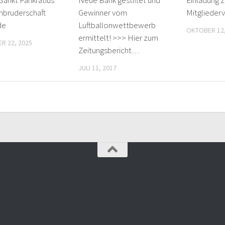
nbruderschaft
Gewinner vom
Mitglieder
de
Luftballonwettbewerb
OKTOBER 12,
ermittelt! >>> Hier zum
R 22, 2025
Zeitungsbericht…
JULI 11, 2017