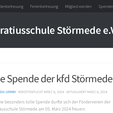
denbetreuung
Ferienbetreuung
Mitglied werden
Spende
ratiusschule Störmede e.
le Spende der kfd Störmede
DIA GRIMM
· VERÖFFENTLICHT
MÄRZ 6, 2024
· AKTUALISIERT
MÄRZ 6, 2024
ne besonders tolle Spende durfte sich der Förderverein der
iusschule Störmede am 05. März 2024 freuen: