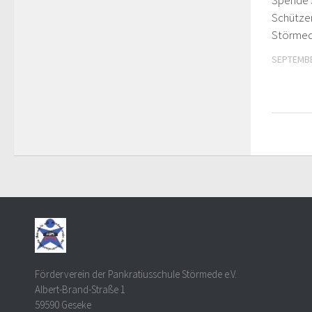
Schütze
Störme
SEPTEMBE
Förderverein der Pankratiusschule Störmede e.V.
Albert-Brand-Straße 1
59590 Geseke