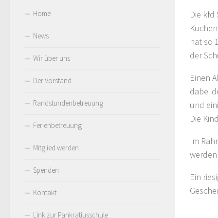
Home
Die kfd
Kuchen
News
hat so 
der Sch
Wir über uns
Einen A
Der Vorstand
dabei d
Randstundenbetreuung
und ein
Die Kin
Ferienbetreuung
Im Rahm
Mitglied werden
werden 
Spenden
Ein rie
Gesche
Kontakt
Link zur Pankratiusschule