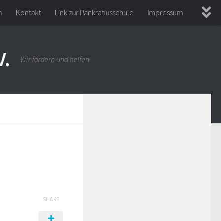
n
Kontakt
Link zur Pankratiusschule
Impressum
V.
Wir fördern und helfen
SHARE