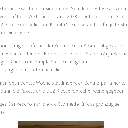
 Störmede wollte den Kindern der Schule die Erlöse aus dem
verkauf beim Weihnachtsmarkt 2023 zugutekommen lassen
12 Pakete der beliebten Kappla Steine bestellt… für jede Kla
ule ein eigenes.
bordnung der kfd hat der Schule einen Besuch abgestattet
en Vorsitzenden des Fördervereins, der Rektorin Anja Karth
igen Kindern die Kappla Steine übergeben.
deraugen leuchteten natürlich.
en des nächste Woche stattfindenden Schülerparlaments
dann die Pakete an die 12 Klassensprecher weitergegeben.
siges Dankeschön an die kfd Störmede für das großzügige
nk.