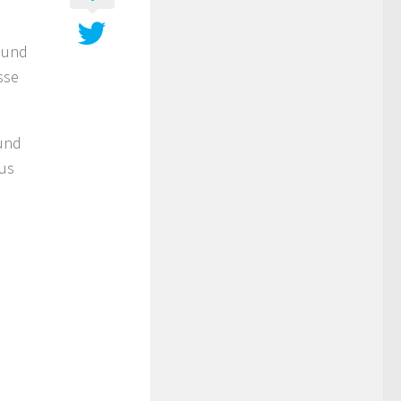
 und
sse
 und
aus