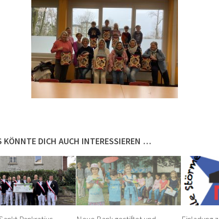
S KÖNNTE DICH AUCH INTERESSIEREN …
ankt Pankratius
Neue Bank gestiftet und
Einladung z